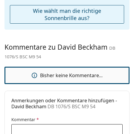
Reinigungstuch:
Ja
Wie wählt man die richtige
Weiteres
Sonnenbrille aus?
Sex:
Herren
Kategorie:
Sonnenbrillen
Kommentare zu David Beckham
Marke:
David Beckham
DB
1076/S BSC M9 54
Verwendung:
Mode
Code:
DB 1076/S BSC M9 54
Bisher keine Kommentare...
Anmerkungen oder Kommentare hinzufügen -
David Beckham
DB 1076/S BSC M9 54
Kommentar
*