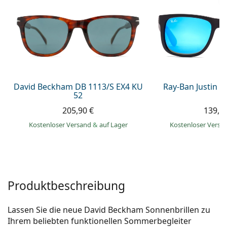
ist offline
Persol
Prada
Alle Marken
David Beckham DB 1113/S EX4 KU
Ray-Ban Justin 
52
205,90 €
139,9
Kostenloser Versand
&
auf Lager
Kostenloser Vers
Produktbeschreibung
Lassen Sie die neue David Beckham Sonnenbrillen zu
Ihrem beliebten funktionellen Sommerbegleiter