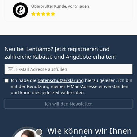
Überprüfter Kunde, vor 5 Tagen
Bewertung 5 aus 5
Neu bei Lentiamo? Jetzt registrieren und
zahlreiche Rabatte und Angebote erhalten!
E-Mail
Ich habe die
Datenschutzerklärung
hierzu gelesen. Ich bin
mit der Benutzung meiner E-Mail-Adresse einverstanden
und kann dies jederzeit widerrufen.
Ich will den Newsletter.
Wie können wir Ihnen
ist offline