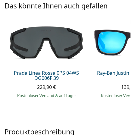
ist offline
Persol
Das könnte Ihnen auch gefallen
Prada
Alle Marken
Prada Linea Rossa 0PS 04WS
Ray-Ban Justin 
DG006F 39
229,90 €
139,9
Kostenloser Versand
&
auf Lager
Kostenloser Vers
Produktbeschreibung