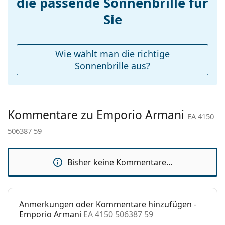
die passende Sonnenbrille für
Etui:
Ja
Sie
Reinigungstuch:
Ja
Weiteres
Wie wählt man die richtige
Sex:
Herren
Sonnenbrille aus?
Kategorie:
Sonnenbrillen
Marke:
Emporio Armani
Kommentare zu Emporio Armani
Verwendung:
Mode
EA 4150
506387 59
Code:
EA 4150 506387 59
Bisher keine Kommentare...
Anmerkungen oder Kommentare hinzufügen -
Emporio Armani
EA 4150 506387 59