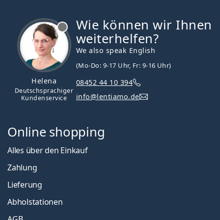
Wie können wir Ihnen
ist offline
weiterhelfen?
We also speak English
(Mo-Do: 9-17 Uhr, Fr: 9-16 Uhr)
Helena
08452 44 10 394
Deutschsprachiger
info@lentiamo.de
Kundenservice
Online shopping
Alles über den Einkauf
Zahlung
Lieferung
Abholstationen
AGB