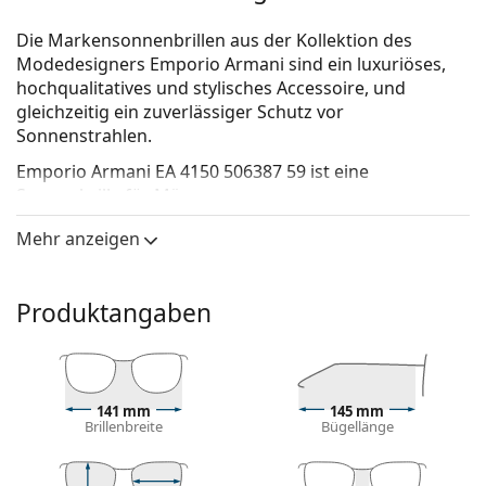
Die Markensonnenbrillen aus der Kollektion des
Modedesigners Emporio Armani sind ein luxuriöses,
hochqualitatives und stylisches Accessoire, und
gleichzeitig ein zuverlässiger Schutz vor
Sonnenstrahlen.
Emporio Armani EA 4150 506387 59
ist eine
Sonnenbrille für Männer.
Mit der virtuellen Anprobefunktion von Lentiamo
Mehr anzeigen
können Sie herausfinden, wie Sie mit dieser
Sonnenbrille aussehen.
Produktangaben
Brillenfassung
Die schwarze Farbe des Rahmens passt perfekt zu
einem kühlen Hautton und hellblondem,
hellbraunem oder schwarzem Haar.
141 mm
145 mm
Rechteckige Sonnenbrillenfassungen
sind eine
Brillenbreite
Bügellänge
ideale Wahl für Menschen mit einer ovalen oder
runden Gesichtsform.