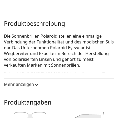
Produktbeschreibung
Die Sonnenbrillen Polaroid stellen eine einmalige
Verbindung der Funktionalität und des modischen Stils
dar. Das Unternehmen Polaroid Eyewear ist
Wegbereiter und Experte im Bereich der Herstellung
von polarisierten Linsen und gehört zu meist
verkauften Marken mit Sonnenbrillen.
Polaroid PLD 2125/S 08A M9 66
ist eine Sonnenbrille
für Männer.
Mehr anzeigen
Mit der virtuellen Anprobefunktion von Lentiamo
können Sie herausfinden, wie Sie mit dieser
Sonnenbrille aussehen.
Produktangaben
Brillenfassung
Die schwarze Farbe des Rahmens passt perfekt zu