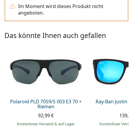
ist offline
Persol
Im Moment wird dieses Produkt nicht
angeboten.
Prada
Alle Marken
Das könnte Ihnen auch gefallen
Polaroid PLD 7059/S 003 E3 70 +
Ray-Ban Justin 
Riemen
92,99 €
139,9
Kostenloser Versand
&
auf Lager
Kostenloser Vers