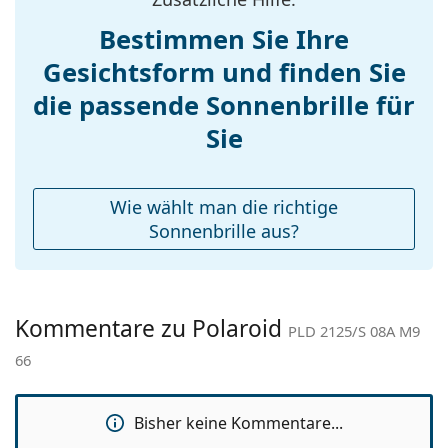
Gewicht:
105 g
Sonnenbrillen
, um weitere Modelle beliebter Marken
Bestimmen Sie Ihre
zu finden.
Verstellbare
Nein
Gesichtsform und finden Sie
Nasenpads:
die passende Sonnenbrille für
Federscharnier:
Nein
Accessories
Sie
Etui:
Nein
Reinigungstuch:
Ja
Wie wählt man die richtige
Weiteres
Sonnenbrille aus?
Sex:
Herren
Kategorie:
Sonnenbrillen
Kommentare zu Polaroid
Marke:
Polaroid
PLD 2125/S 08A M9
66
Verwendung:
Sport
Sport:
Laufen, Wandern
Bisher keine Kommentare...
Code:
PLD 2125/S 08A M9 66