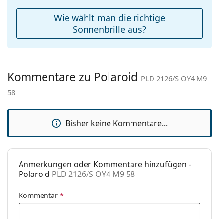
Reinigungstuch:
Ja
Wie wählt man die richtige
Weiteres
Sonnenbrille aus?
Sex:
Herren
Kategorie:
Sonnenbrillen
Kommentare zu Polaroid
Marke:
Polaroid
PLD 2126/S OY4 M9
58
Verwendung:
Mode
Code:
PLD 2126/S OY4 M9 58
Bisher keine Kommentare...
Anmerkungen oder Kommentare hinzufügen -
Polaroid
PLD 2126/S OY4 M9 58
Kommentar
*