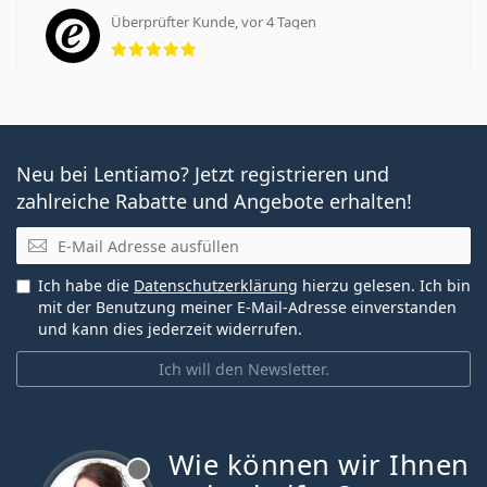
Überprüfter Kunde, vor 4 Tagen
Bewertung 5 aus 5
Neu bei Lentiamo? Jetzt registrieren und
zahlreiche Rabatte und Angebote erhalten!
E-Mail
Ich habe die
Datenschutzerklärung
hierzu gelesen. Ich bin
mit der Benutzung meiner E-Mail-Adresse einverstanden
und kann dies jederzeit widerrufen.
Ich will den Newsletter.
Wie können wir Ihnen
ist offline