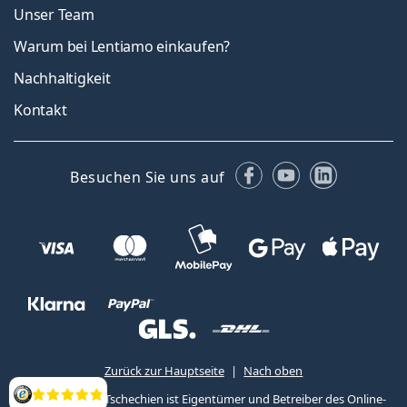
Unser Team
Warum bei Lentiamo einkaufen?
Nachhaltigkeit
Kontakt
Facebook
YouTube
LinkedIn
Besuchen Sie uns auf
Zurück zur Hauptseite
Nach oben
Lentiamo s.r.o., Tschechien ist Eigentümer und Betreiber des Online-
Bewertung