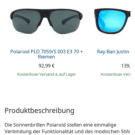
ist offline
Persol
Prada
Alle Marken
Polaroid PLD 7059/S 003 E3 70 +
Ray-Ban Justin 
Riemen
92,99 €
139,9
Kostenloser Versand
&
auf Lager
Kostenloser Vers
Produktbeschreibung
Die Sonnenbrillen Polaroid stellen eine einmalige
Verbindung der Funktionalität und des modischen Stils