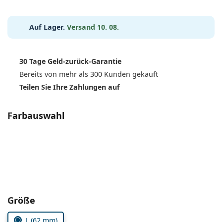
ist offline
Persol
Prada
Auf Lager.
Versand 10. 08.
Alle Marken
30 Tage Geld-zurück-Garantie
Bereits von mehr als 300 Kunden gekauft
Teilen Sie Ihre Zahlungen auf
Farbauswahl
Parameter wählen
Größe
L (62 mm)