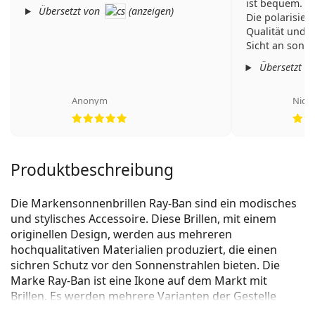
ist bequem.
Übersetzt von
(
anzeigen
)
Die polarisier
Qualität und s
Sicht an sonn
Übersetzt v
Anonym
Nicul
Bewertung 5 aus 5
Produktbeschreibung
Die Markensonnenbrillen Ray-Ban sind ein modisches
und stylisches Accessoire. Diese Brillen, mit einem
originellen Design, werden aus mehreren
hochqualitativen Materialien produziert, die einen
sichren Schutz vor den Sonnenstrahlen bieten. Die
Marke Ray-Ban ist eine Ikone auf dem Markt mit
Brillen. Es werden mehrere Varianten der Gestelle
angeboten, die bei allen Generationen auf der ganzen