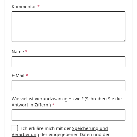
Kommentar
*
Entdecken Sie das gesamte Sortiment der
Verwendung:
Mode
Sonnenbrillen
, um weitere Modelle beliebter Marken
Code:
RB3025 002/58 62
zu finden.
Mit Stärke
Nein
verfügbar :
Name
*
E-Mail
*
Wie viel ist vierundzwanzig + zwei? (Schreiben Sie die
Antwort in Ziffern.)
*
Ich erkläre mich mit der
Speicherung und
Verarbeitung
der eingegebenen Daten und der