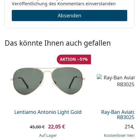
Veröffentlichung des Kommentars einverstanden
Absenden
Das könnte Ihnen auch gefallen
AKTION −51%
Lentiamo Antonio Light Gold
Ray-Ban Aviator
RB3025 0
22,05 €
214,9
45,00 €
auf Lager
Kostenloser Vers