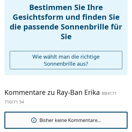
Bestimmen Sie Ihre
Verstellbare
Nein
Gesichtsform und finden Sie
Nasenpads:
Accessories
die passende Sonnenbrille für
Etui:
Ja
Sie
Reinigungstuch:
Ja
Weiteres
Wie wählt man die richtige
Sex:
Unisex
Sonnenbrille aus?
Kategorie:
Sonnenbrillen
Marke:
Ray-Ban
Kommentare zu Ray-Ban Erika
Verwendung:
Mode
RB4171
710/71 54
Code:
RB4171 710/71 54
Mit Stärke
Ja
verfügbar :
Bisher keine Kommentare...