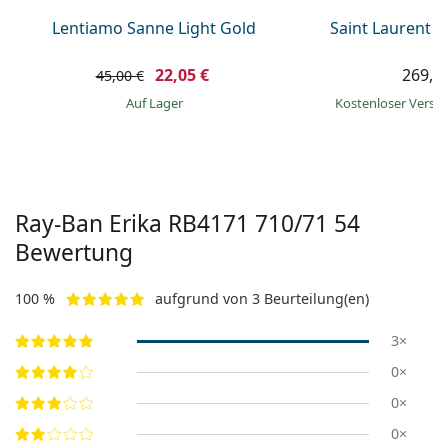
Lentiamo Sanne Light Gold
Saint Laurent S
22,05 €
269,9
45,00 €
auf Lager
Kostenloser Vers
Ray-Ban Erika
RB4171 710/71 54
Bewertung
100 %
aufgrund von 3 Beurteilung(en)
3×
0×
0×
0×