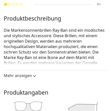
0×
Produktbeschreibung
Die Markensonnenbrillen Ray-Ban sind ein modisches
und stylisches Accessoire. Diese Brillen, mit einem
originellen Design, werden aus mehreren
hochqualitativen Materialien produziert, die einen
sichren Schutz vor den Sonnenstrahlen bieten. Die
Marke Ray-Ban ist eine Ikone auf dem Markt mit
Brillen. Es werden mehrere Varianten der Gestelle
angeboten, die bei allen Generationen auf der ganzen
Welt bekannt und beliebt sind.
Mehr anzeigen
Ray-Ban Erika RB4171 710/71 54
ist eine Unisex
Sonnebrille.
Produktangaben
Mit der virtuellen Anprobefunktion von Lentiamo
können Sie herausfinden, wie Sie mit dieser
Sonnenbrille aussehen.