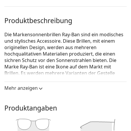
Produktbeschreibung
Die Markensonnenbrillen Ray-Ban sind ein modisches
und stylisches Accessoire. Diese Brillen, mit einem
originellen Design, werden aus mehreren
hochqualitativen Materialien produziert, die einen
sichren Schutz vor den Sonnenstrahlen bieten. Die
Marke Ray-Ban ist eine Ikone auf dem Markt mit
Brillen. Es werden mehrere Varianten der Gestelle
angeboten, die bei allen Generationen auf der ganzen
Welt bekannt und beliebt sind.
Mehr anzeigen
Ray-Ban Erika RB4171 681413 54
ist eine Unisex
Sonnebrille.
Produktangaben
Mit der virtuellen Anprobefunktion von Lentiamo
können Sie herausfinden, wie Sie mit dieser
Sonnenbrille aussehen.