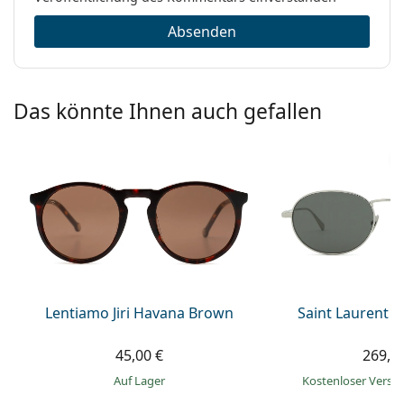
Absenden
Das könnte Ihnen auch gefallen
Lentiamo Jiri Havana Brown
Saint Laurent S
45,00 €
269,9
auf Lager
Kostenloser Vers