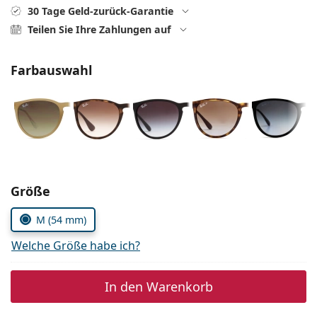
ist offline
Persol
30 Tage Geld-zurück-Garantie
Teilen Sie Ihre Zahlungen auf
Prada
Alle Marken
Farbauswahl
Parameter wählen
Größe
M (54 mm)
Welche Größe habe ich?
In den Warenkorb