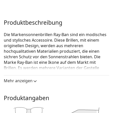
Produktbeschreibung
Die Markensonnenbrillen Ray-Ban sind ein modisches
und stylisches Accessoire. Diese Brillen, mit einem
originellen Design, werden aus mehreren
hochqualitativen Materialien produziert, die einen
sichren Schutz vor den Sonnenstrahlen bieten. Die
Marke Ray-Ban ist eine Ikone auf dem Markt mit
Brillen. Es werden mehrere Varianten der Gestelle
angeboten, die bei allen Generationen auf der ganzen
Welt bekannt und beliebt sind.
Mehr anzeigen
Ray-Ban Jackie Ohh RB4101 6593M2 58
ist eine
Sonnenbrille für Frauen.
Produktangaben
Mit der virtuellen Anprobefunktion von Lentiamo
können Sie herausfinden, wie Sie mit dieser
Sonnenbrille aussehen.