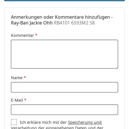
verfügbar :
Entdecken Sie das gesamte Sortiment der
Sonnenbrillen
, um weitere Modelle beliebter Marken
zu finden.
Anmerkungen oder Kommentare hinzufügen -
Ray-Ban Jackie Ohh
RB4101 6593M2 58
Kommentar
*
Name
*
E-Mail
*
Ich erkläre mich mit der
Speicherung und
Verarbeitung
der eingegebenen Daten und der