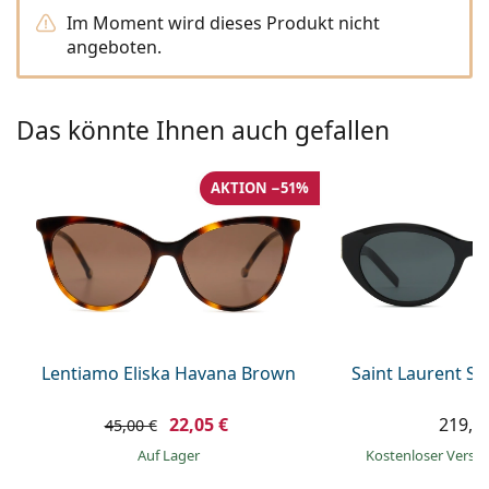
ist offline
Persol
Im Moment wird dieses Produkt nicht
angeboten.
Prada
Alle Marken
Das könnte Ihnen auch gefallen
AKTION −51%
Lentiamo Eliska Havana Brown
Saint Laurent S
22,05 €
219,9
45,00 €
auf Lager
Kostenloser Vers