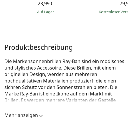
23,99 €
79,99
auf Lager
Kostenloser Vers
Produktbeschreibung
Die Markensonnenbrillen Ray-Ban sind ein modisches
und stylisches Accessoire. Diese Brillen, mit einem
originellen Design, werden aus mehreren
hochqualitativen Materialien produziert, die einen
sichren Schutz vor den Sonnenstrahlen bieten. Die
Marke Ray-Ban ist eine Ikone auf dem Markt mit
Brillen. Es werden mehrere Varianten der Gestelle
angeboten, die bei allen Generationen auf der ganzen
Welt bekannt und beliebt sind.
Mehr anzeigen
Ray-Ban Junior RJ9069S 706080 48
ist eine Sonnenbrille
für Kinder.