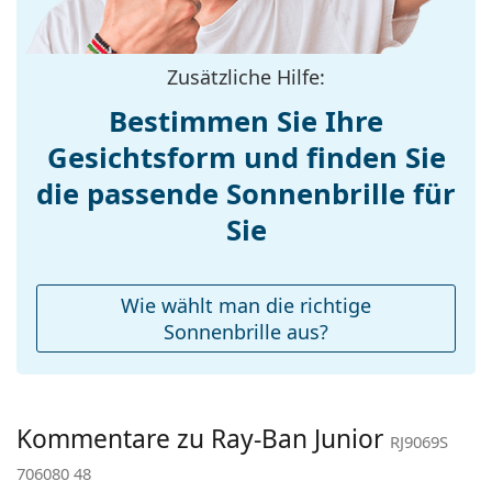
Bügellänge:
130 mm
Stegbreite:
16 mm
Zusätzliche Hilfe:
Gewicht:
45 g
Bestimmen Sie Ihre
Verstellbare
Nein
Gesichtsform und finden Sie
Nasenpads:
Accessories
die passende Sonnenbrille für
Etui:
Nein
Sie
Reinigungstuch:
Nein
Weiteres
Wie wählt man die richtige
Sex:
Kinder
Sonnenbrille aus?
Kategorie:
Sonnenbrillen
Marke:
Ray-Ban
Kommentare zu Ray-Ban Junior
Verwendung:
Mode
RJ9069S
706080 48
Code:
RJ9069S 706080 48