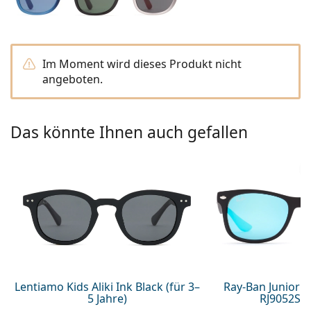
ist offline
Persol
Prada
Im Moment wird dieses Produkt nicht
Alle Marken
angeboten.
Das könnte Ihnen auch gefallen
Lentiamo Kids Aliki Ink Black (für 3–
Ray-Ban Junior 
5 Jahre)
RJ9052S 