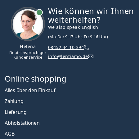
Wie können wir Ihnen
ist online
weiterhelfen?
We also speak English
(Mo-Do: 9-17 Uhr, Fr: 9-16 Uhr)
Helena
08452 44 10 394
Deutschsprachiger
info@lentiamo.de
Kundenservice
Online shopping
Alles über den Einkauf
Zahlung
Lieferung
Abholstationen
AGB