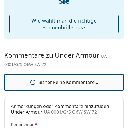
Sie
Weiteres
Sex:
Herren
Wie wählt man die richtige
Kategorie:
Sonnenbrillen
Sonnenbrille aus?
Marke:
Under Armour
Verwendung:
Sport
Sport:
Radfahren, Laufen, Wandern, Off-
Kommentare zu Under Armour
UA
Road-Radfahren
0001/G/S O6W SW 72
Code:
UA 0001/G/S O6W SW 72
Bisher keine Kommentare...
Anmerkungen oder Kommentare hinzufügen -
Under Armour
UA 0001/G/S O6W SW 72
Kommentar
*