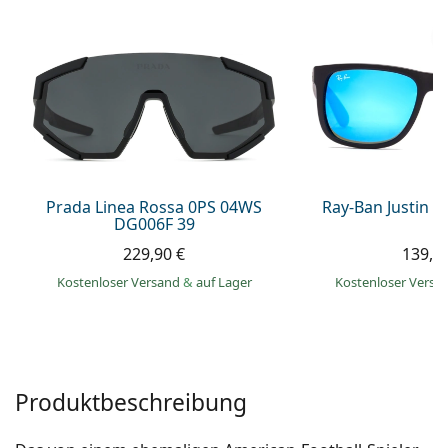
08452 44 10 394
Gucci
Alle Pflegemittel
Alle Marken
ist online
Persol
Prada
Alle Marken
Prada Linea Rossa 0PS 04WS
Ray-Ban Justin 
DG006F 39
229,90 €
139,9
Kostenloser Versand
&
auf Lager
Kostenloser Vers
Produktbeschreibung