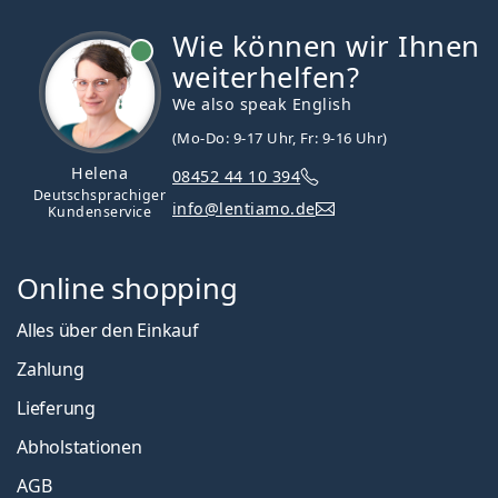
Wie können wir Ihnen
ist online
weiterhelfen?
We also speak English
(Mo-Do: 9-17 Uhr, Fr: 9-16 Uhr)
Helena
08452 44 10 394
Deutschsprachiger
info@lentiamo.de
Kundenservice
Online shopping
Alles über den Einkauf
Zahlung
Lieferung
Abholstationen
AGB