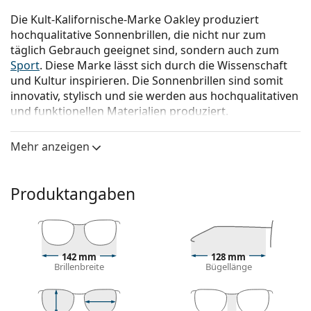
Die Kult-Kalifornische-Marke Oakley produziert
hochqualitative Sonnenbrillen, die nicht nur zum
täglich Gebrauch geeignet sind, sondern auch zum
Sport
. Diese Marke lässt sich durch die Wissenschaft
und Kultur inspirieren. Die Sonnenbrillen sind somit
innovativ, stylisch und sie werden aus hochqualitativen
und funktionellen Materialien produziert.
Oakley Double Edge OO 9380 06 66
ist eine
Mehr anzeigen
Sonnenbrille für Männer.
Mit der virtuellen Anprobefunktion von Lentiamo
können Sie herausfinden, wie Sie mit dieser
Produktangaben
Sonnenbrille aussehen.
Brillenfassung
Die schwarze Farbe des Rahmens passt perfekt zu
142 mm
128 mm
einem kühlen Hautton und hellblondem,
Brillenbreite
Bügellänge
hellbraunem oder schwarzem Haar.
Rechteckige Sonnenbrillenfassungen
sind eine
ideale Wahl für Menschen mit einer ovalen oder