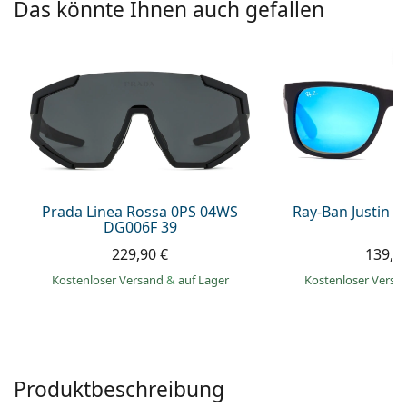
08452 44 10 394
Gucci
Das könnte Ihnen auch gefallen
Alle Pflegemittel
Alle Marken
ist online
Persol
Prada
Alle Marken
Prada Linea Rossa 0PS 04WS
Ray-Ban Justin 
DG006F 39
229,90 €
139,9
Kostenloser Versand
&
auf Lager
Kostenloser Vers
Produktbeschreibung