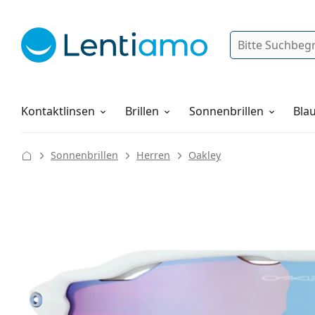
Suche
Anmelden
Web-Navigation
Pflegemittel
Alles über den Einkauf
Kontaktlinsen
Brillen
Sonnenbrillen
Blau
Sonnenbrillen
Herren
Oakley