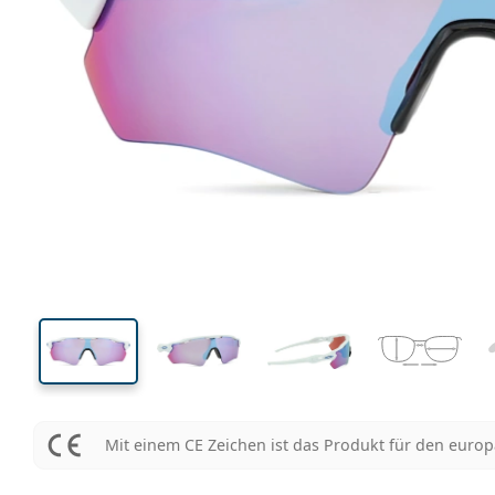
136 mm
Brillenbreite
Glasbrei
53 mm
39 mm
Glashöhe
Glasbreite
Mit einem CE Zeichen ist das Produkt für den euro