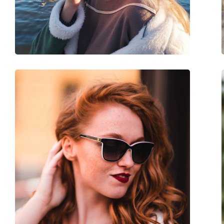
Stegbreite:
139 mm
Gewicht:
140 g
Verstellbare Nasenpads:
Nein
Federscharnier:
Nein
Accessories
Etui:
Ja
Reinigungstuch:
Ja
Weiteres
Sex:
Herren
Kategorie:
Sonnenbrillen
Marke:
Oakley
Verwendung:
Sport
Sport:
Radfahren, Laufen, 
Code:
OO 9208 47 38