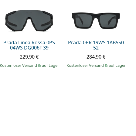
Prada Linea Rossa 0PS
Prada 0PR 19WS 1AB5S0
04WS DG006F 39
52
229,90 €
284,90 €
Kostenloser Versand
&
auf Lager
Kostenloser Versand
&
auf Lager