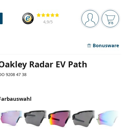
Navigationsleiste
Bewertung
Sie sind angemel
Der Ware
4,9
/5
Bonusware
Oakley Radar EV Path
OO 9208 47 38
Farbauswahl