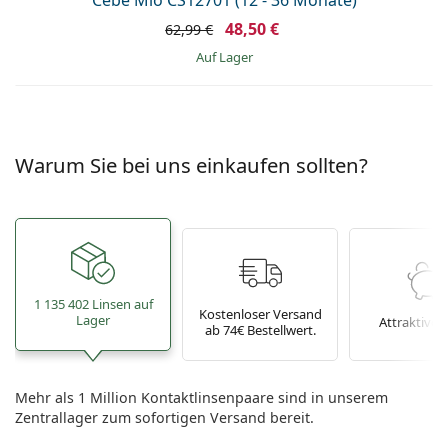
Cébé Mio CS12701 (12 - 36 Monate)
48,50 €
62,99 €
auf Lager
Warum Sie bei uns einkaufen sollten?
1 135 402 Linsen auf
Kostenloser Versand
Lager
Attraktive P
ab 74€ Bestellwert.
Mehr als 1 Million Kontaktlinsenpaare sind in unserem
Zentrallager zum sofortigen Versand bereit.