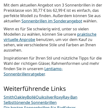
Mit dem aktuellen Angebot von 3 Sonnenbrillen in der
Preisklasse von
30,77 €
bis
62,99 €
ist es einfach, das
perfekte Modell zu finden. Außerdem können Sie aus
aktuellen
Sonnenbrillen im Sonderangebot
wählen.
Wenn es für Sie schwierig wird, unter so vielen
Modellen zu wählen, können Sie unsere
praktische
virtuelle Anprobe
benutzen, um vor dem Kauf zu
sehen, wie verschiedene Stile und Farben an Ihnen
aussehen.
Inspirationen für Ihren Stil und nützliche Tipps für die
Wahl der richtigen Gläser, Rahmenformen und mehr
finden Sie in unserem
Lentiamo-
Sonnenbrillenratgeber
.
Weiterführende Links
Smith
Oakley
Bollé
Quiksilver
Roxy
Ray-Ban
Selbsttönende Sonnenbrillen
Die besten Sonnenbrillen für Radfahrer