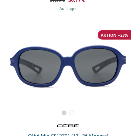
30,77 €
37,99 €
auf Lager
AKTION −23%