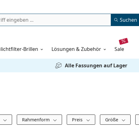
Suchen
lichtfilter-Brillen
Lösungen & Zubehör
sale
Alle Fassungen auf Lager
s
Rahmenform
Preis
Größe