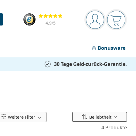
Navigationsleiste
Bewertung
Sie sind angemel
Der Ware
4,9
/5
Bonusware
30 Tage Geld-zurück-Garantie.
Ordnen nach
Weitere Filter
Beliebtheit
4 Produkte