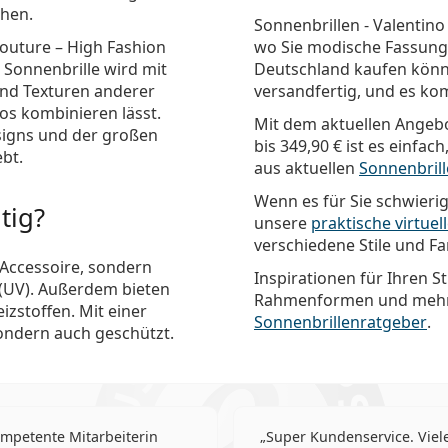
ehen.
Sonnenbrillen - Valentino
Couture – High Fashion
wo Sie modische Fassung
 Sonnenbrille wird mit
Deutschland kaufen könne
 und Texturen anderer
versandfertig, und es ko
los kombinieren lässt.
Mit dem aktuellen Angebo
signs und der großen
bis
349,90 €
ist es einfac
bt.
aus aktuellen
Sonnenbril
Wenn es für Sie schwierig
tig?
unsere
praktische virtue
verschiedene Stile und F
 Accessoire, sondern
Inspirationen für Ihren St
 (UV). Außerdem bieten
Rahmenformen und mehr 
izstoffen. Mit einer
Sonnenbrillenratgeber
.
sondern auch geschützt.
mpetente Mitarbeiterin
Super Kundenservice. Vie