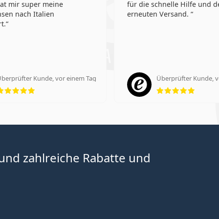
at mir super meine
für die schnelle Hilfe und 
nsen nach Italien
erneuten Versand.
t.
berprüfter Kunde, vor einem Tag
Überprüfter Kunde, v
Bewertung 5 aus 5
Bewert
 und zahlreiche Rabatte und