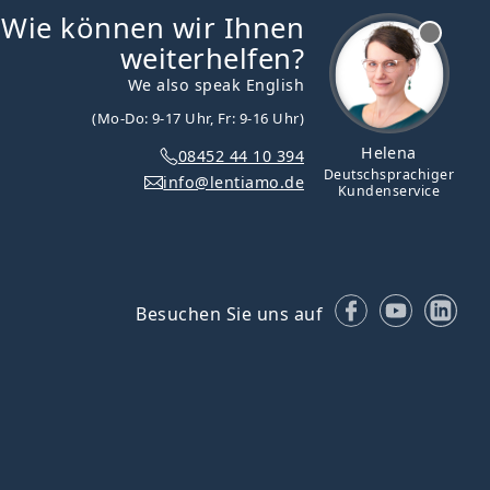
Wie können wir Ihnen
ist offline
weiterhelfen?
We also speak English
(Mo-Do: 9-17 Uhr, Fr: 9-16 Uhr)
Helena
08452 44 10 394
Deutschsprachiger
info@lentiamo.de
Kundenservice
Facebook
YouTube
Lin
Besuchen Sie uns auf