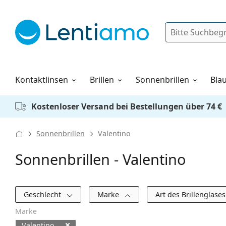
Suche
Anmelden
Web-Navigation
Pflegemittel
Alles über den Einkauf
Kontaktlinsen
Brillen
Sonnenbrillen
Blau
Kostenloser Versand bei Bestellungen über 74 €
Sonnenbrillen
Valentino
Sonnenbrillen - Valentino
Filter
Geschlecht
Marke
Art des Brillenglase
Marke
Valentino