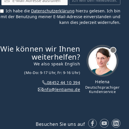
Ich will den Newsletter.
Ich habe die
Datenschutzerklärung
hierzu gelesen. Ich bin
mit der Benutzung meiner E-Mail-Adresse einverstanden und
kann dies jederzeit widerrufen.
Wie können wir Ihnen
ist offline
weiterhelfen?
We also speak English
(Mo-Do: 9-17 Uhr, Fr: 9-16 Uhr)
Helena
08452 44 10 394
Deutschsprachiger
info@lentiamo.de
Kundenservice
Facebook
YouTube
Lin
Besuchen Sie uns auf