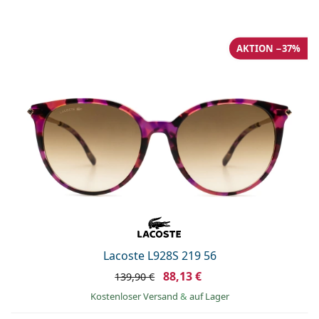
AKTION −37%
Lacoste L928S 219 56
88,13 €
139,90 €
Kostenloser Versand
&
auf Lager