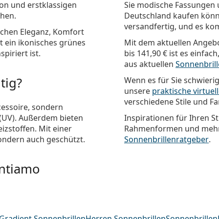
ion und erstklassigen
Sie modische Fassungen u
ehen.
Deutschland kaufen könne
versandfertig, und es ko
schen Eleganz, Komfort
t ein ikonisches grünes
Mit dem aktuellen Angebo
iriert ist.
bis
141,90 €
ist es einfac
aus aktuellen
Sonnenbril
tig?
Wenn es für Sie schwierig
unsere
praktische virtue
verschiedene Stile und F
cessoire, sondern
 (UV). Außerdem bieten
Inspirationen für Ihren St
izstoffen. Mit einer
Rahmenformen und mehr 
sondern auch geschützt.
Sonnenbrillenratgeber
.
entiamo
Gradient Sonnenbrillen
Herren Sonnenbrillen
Sonnenbrillen