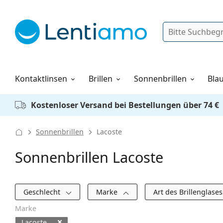
Suche
Anmelden
Web-Navigation
Pflegemittel
Alles über den Einkauf
Kontaktlinsen
Brillen
Sonnenbrillen
Blau
Kostenloser Versand bei Bestellungen über 74 €
Sonnenbrillen
Lacoste
Sonnenbrillen Lacoste
Filter
Geschlecht
Marke
Art des Brillenglase
Marke
Lacoste