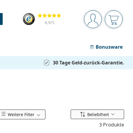
Navigationsleiste
Bewertung
Sie sind angemel
Der Ware
4,9
/5
Bonusware
30 Tage Geld-zurück-Garantie.
Ordnen nach
Weitere Filter
Beliebtheit
3 Produkte