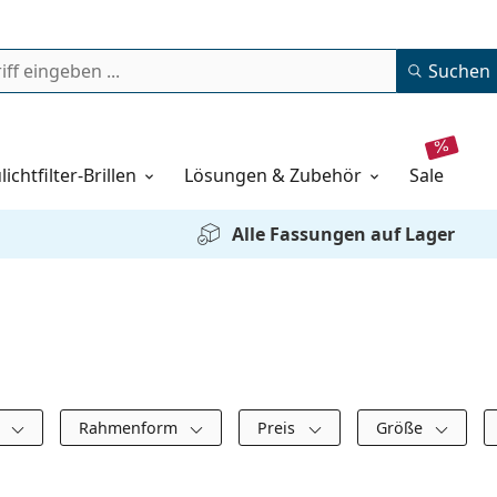
Suchen
lichtfilter-Brillen
Lösungen & Zubehör
sale
Alle Fassungen auf Lager
s
Rahmenform
Preis
Größe