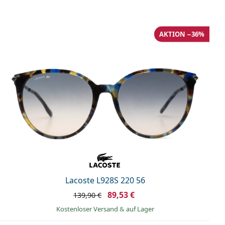
AKTION −36%
Lacoste L928S 220 56
89,53 €
139,90 €
Kostenloser Versand
&
auf Lager